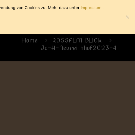
rwendung von Cookies zu. Mehr dazu unter
Impressum
.
UNTERKUNFT
URLAUB
KONTAKT
Home
ROSSALM BLICK
Jo-H-Neureithhof2023-4